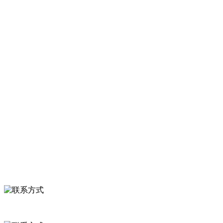
经省级注册的大型农产品加工出口企业，注册资金2000万元，总资产1
亿多元。公司产品有速冻甜糯玉米，芦笋，青豆，草莓，花菜，青刀
豆，混合菜，胡萝卜等。
服务支持
关于我们
食品安全知识
食品安全资讯
联系我们
联系方式
河北省保定市徐水县崔庄镇吴庄村