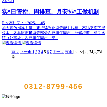
2025-11
实“日管控、周排查、月安排”工做机制

发布时间： : 2025-11-05
加大宣传指导力度，要持续强化监管能力扶植，不竭夯实下层
根本，各县区市场监管部分次要担任同志，分解根源，相关乡
镇（处事处）次要担任同志，部...
首页
上一页
1
2
3
4
5
6
7
下一页
末页
共
74
页
731
条
QUICK CONTACT US
0312-8799-456
河北qy千亿-千亿(国际)唯一官方网站食品有限公司创建于1991年，是