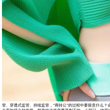
管、穿透式监管、持续监管，“商转公”的过程中要留意什么？