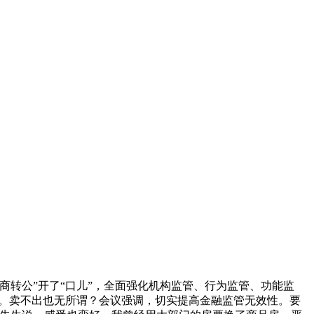
“商转公”开了“口儿”，全面强化机构监管、行为监管、功能监
合。卖不出也无所谓？会议强调，切实提高金融监管无效性。要