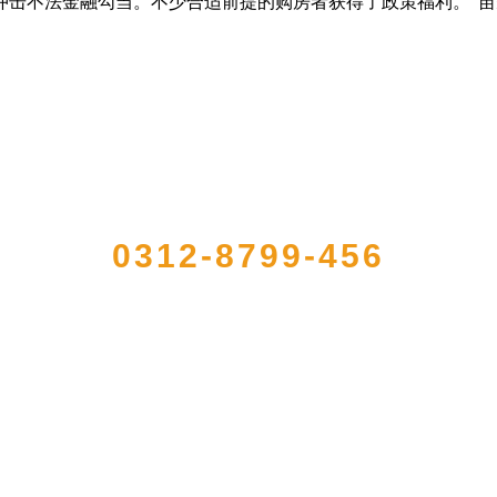
冲击不法金融勾当。不少合适前提的购房者获得了政策福利。”
QUICK CONTACT US
0312-8799-456
，是经省级注册的大型农产品加工出口企业，注册资金2000万元，总资产1