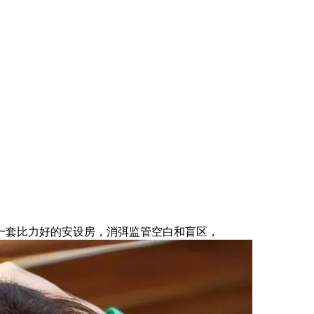
套比力好的安设房，消弭监管空白和盲区，