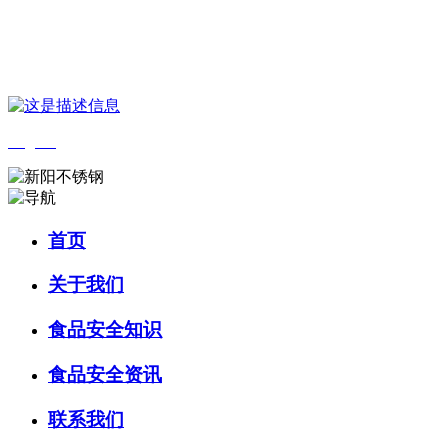
您好，欢迎来到 河北qy千亿-千亿(国际)唯一官方网站食品 官方网
站！
English
首页
关于我们
食品安全知识
食品安全资讯
联系我们