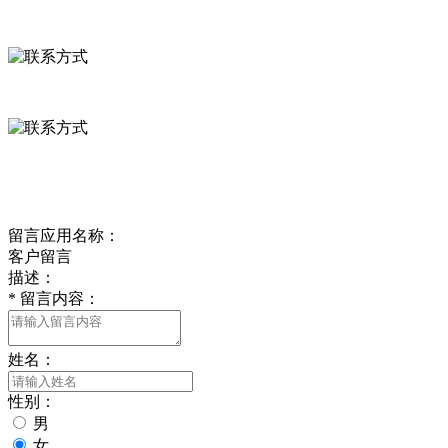
河北省保定市徐水县崔庄镇吴庄村
0312-8799456 18633256098
delishipin@yeah.net
给我留言
留言应用名称：
客户留言
描述：
*
留言内容：
姓名：
性别：
男
女