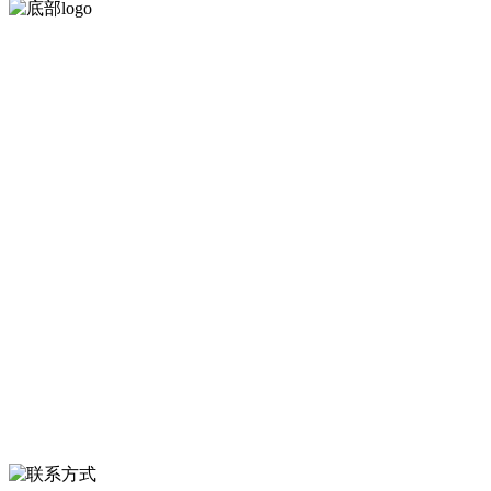
河北qy千亿-千亿(国际)唯一官方网站食品有限公司创建于1991年，是
经省级注册的大型农产品加工出口企业，注册资金2000万元，总资产1
亿多元。公司产品有速冻甜糯玉米，芦笋，青豆，草莓，花菜，青刀
豆，混合菜，胡萝卜等。
服务支持
关于我们
食品安全知识
食品安全资讯
联系我们
联系方式