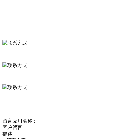
食品安全资讯
联系我们
联系方式
河北省保定市徐水县崔庄镇吴庄村
0312-8799456 18633256098
delishipin@yeah.net
给我留言
留言应用名称：
客户留言
描述：