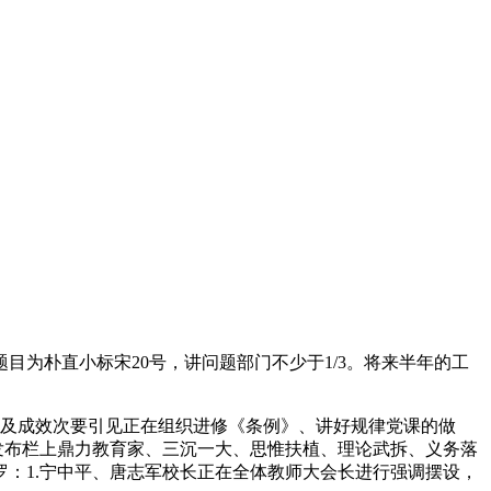
为朴直小标宋20号，讲问题部门不少于1/3。将来半年的工
法及成效次要引见正在组织进修《条例》、讲好规律党课的做
发布栏上鼎力教育家、三沉一大、思惟扶植、理论武拆、义务落
：1.宁中平、唐志军校长正在全体教师大会长进行强调摆设，