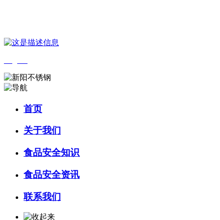
您好，欢迎来到 河北qy千亿-千亿(国际)唯一官方网站食品 官方网站！
English
首页
关于我们
食品安全知识
食品安全资讯
联系我们