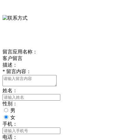
0312-8799456 18633256098
delishipin@yeah.net
给我留言
留言应用名称：
客户留言
描述：
*
留言内容：
姓名：
性别：
男
女
手机：
电话：