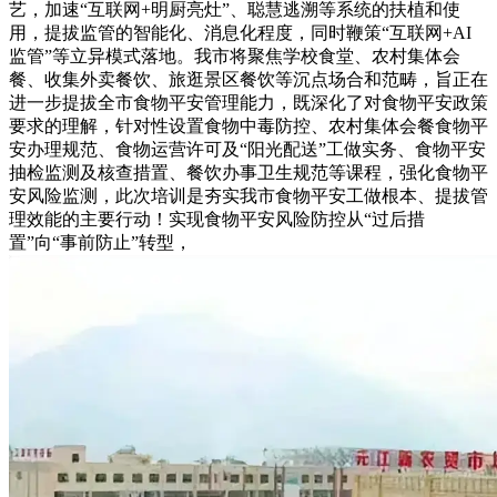
艺，加速“互联网+明厨亮灶”、聪慧逃溯等系统的扶植和使
用，提拔监管的智能化、消息化程度，同时鞭策“互联网+AI
监管”等立异模式落地。我市将聚焦学校食堂、农村集体会
餐、收集外卖餐饮、旅逛景区餐饮等沉点场合和范畴，旨正在
进一步提拔全市食物平安管理能力，既深化了对食物平安政策
要求的理解，针对性设置食物中毒防控、农村集体会餐食物平
安办理规范、食物运营许可及“阳光配送”工做实务、食物平安
抽检监测及核查措置、餐饮办事卫生规范等课程，强化食物平
安风险监测，此次培训是夯实我市食物平安工做根本、提拔管
理效能的主要行动！实现食物平安风险防控从“过后措
置”向“事前防止”转型，