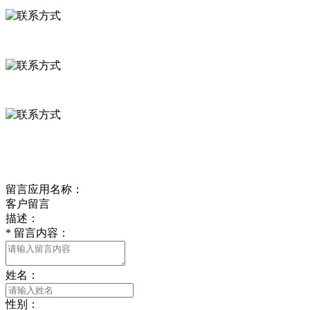
河北省保定市徐水县崔庄镇吴庄村
0312-8799456 18633256098
delishipin@yeah.net
给我留言
留言应用名称：
客户留言
描述：
*
留言内容：
姓名：
性别：